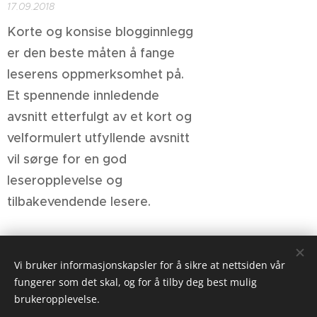
17.09.2018
Korte og konsise blogginnlegg
er den beste måten å fange
leserens oppmerksomhet på.
Et spennende innledende
avsnitt etterfulgt av et kort og
velformulert utfyllende avsnitt
vil sørge for en god
leseropplevelse og
tilbakevendende lesere.
Vi bruker informasjonskapsler for å sikre at nettsiden vår
fungerer som det skal, og for å tilby deg best mulig
brukeropplevelse.
Informasjonskapsler