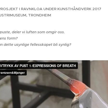
SPROSJEKT I RAVNKLOA UNDER KUNSTHÅND
USTRIMUSEUM, TRONDHEIM
uste, deler vi luften som omgir oss.
tens form?
 dette usynlige fellesskapet bli synlig?