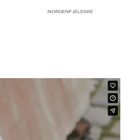
VERK 2017 NORDENFJELDSKE